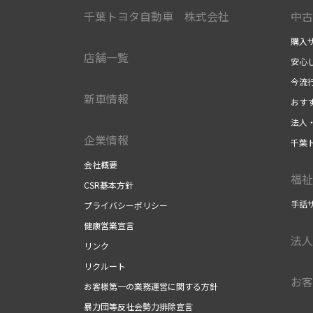
千葉トヨタ自動車 株式会社
中古
購入
店舗一覧
安心
今流
新車情報
おす
法人
企業情報
千葉
会社概要
福祉
CSR基本方針
手話
プライバシーポリシー
健康営業宣言
法人
リンク
リクルート
お客
お客様第一の業務運営に関する方針
暴力団等反社会勢力排除宣言