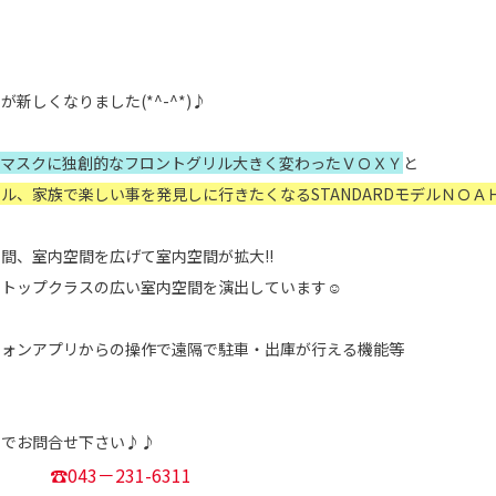
新しくなりました(*^-^*)♪
トマスクに独創的なフロントグリル大きく変わったＶＯＸＹ
と
ル、家族で楽しい事を発見しに行きたくなるSTANDARDモデルＮＯＡ
間、室内空間を広げて室内空間が拡大!!
、トップクラスの広い室内空間を演出しています☺
フォンアプリからの操作で遠隔で駐車・出庫が行える機能等
までお問合せ下さい♪♪
☎043－231-6311