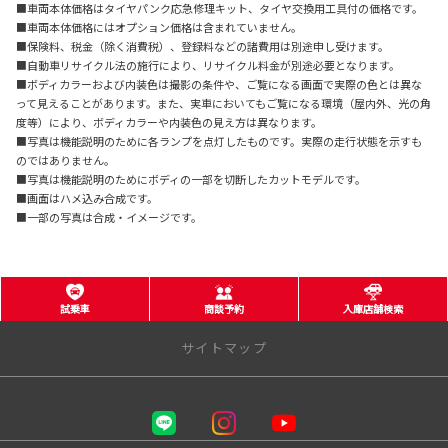
■車両本体価格はタイヤパンク応急修理キット、タイヤ交換用工具付の価格です。
■車両本体価格にはオプション価格は含まれていません。
■保険料、税金（除く消費税）、登録料などの諸費用は別途申し受けます。
■自動車リサイクル法の施行により、リサイクル料金が別途必要となります。
■ボディカラーおよび内装色は撮影の条件や、ご覧になる画面で実際の色とは異な
って見えることがあります。また、実車においてもご覧になる環境（屋内外、光の角
度等）により、ボディカラーや内装色の見え方は異なります。
■写真は機能説明のために各ランプを点灯したものです。実際の走行状態を示すも
のではありません。
■写真は機能説明のためにボディの一部を切断したカットモデルです。
■画面はハメ込み合成です。
■一部の写真は合成・イメージです。
試乗車
商談予約
入庫店舗検索
サイトマップ
千葉トヨタ自動車 株式会社