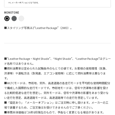
＊1. メーカーオプションとなります。
MONOTONE
■スタイリング写真はZ“Leather Package”（2WD）。
■“Leather Package・Night Shade”、“Night Shade”、“Leather Package”はグレー
ド名称ではありません。
■燃料消費率は定められた試験条件のもとでの値です。お客様の使用環境（気象、
渋滞等）や運転方法（急発進、エアコン使用等）に応じて燃料消費率は異なりま
す。
■WLTCモードは、市街地、郊外、高速道路の各走行モードを平均的な使用時間配分
で構成した国際的な走行モードです。市街地モードは、信号や渋滞等の影響を受け
る比較的低速な走行を想定し、郊外モードは、信号や渋滞等の影響をあまり受けな
い走行を想定、高速道路モードは、高速道路等での走行を想定しています。
■「設定あり」「メーカーオプション」はご注文時に申し受けます。メーカーの工
場で装着するため、ご注文後はお受けできませんのでご了承ください。
■車両本体価格は'26年8月現在のもので、予告なく変更となる場合があります。