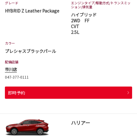
グレード
エンジンタイプ
/駆動方式/
トランスミッ
ション
/排気量
HYBRID Z Leather Package
ハイブリッド
2WD FF
CVT
2.5L
カラー
プレシャスブラックパール
配備店舗
市川店
047-377-0111
即時予約
ハリアー