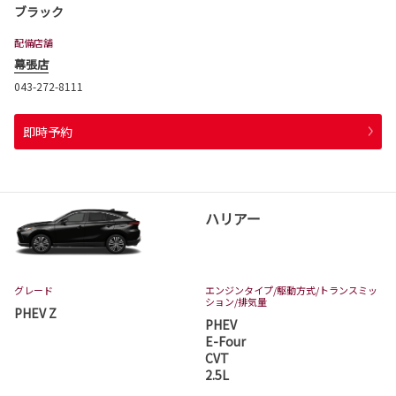
ブラック
配備店舗
幕張店
043-272-8111
即時予約
ハリアー
グレード
エンジンタイプ
/駆動方式/
トランスミッ
ション
/排気量
PHEV Z
PHEV
E-Four
CVT
2.5L