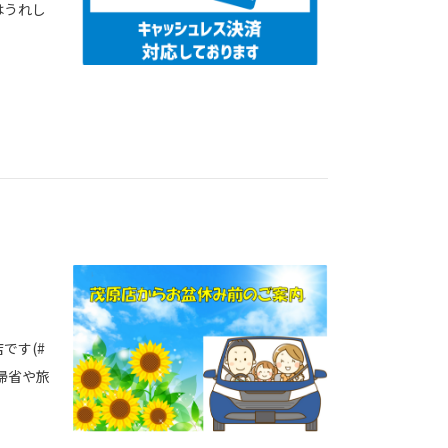
はうれし
です(#
 帰省や旅