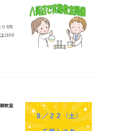
り 9月
)10:0
験教室