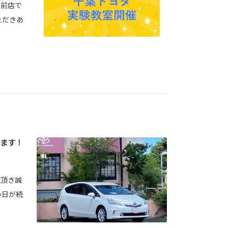
駅前店で
ただきあ
ます！
覧頂き誠
い日が続