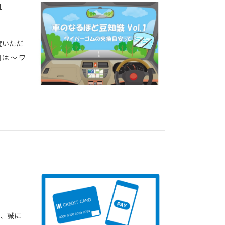
1
覧いただ
は ～ ワ
き、誠に