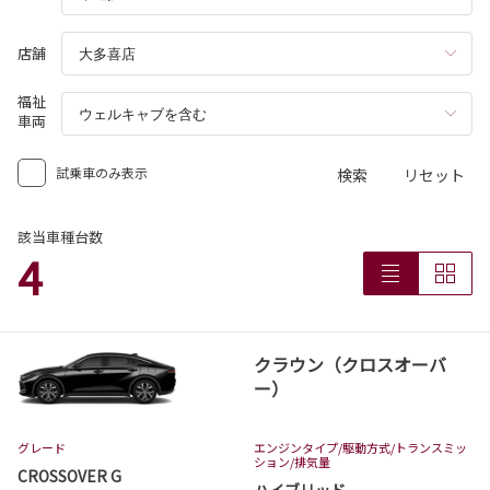
店舗
福祉
車両
試乗車のみ表示
検索
リセット
該当車種台数
4
クラウン（クロスオーバ
ー）
グレード
エンジンタイプ
/駆動方式/
トランスミッ
ション
/排気量
CROSSOVER G