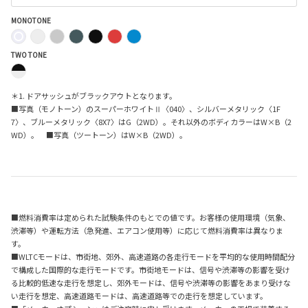
MONOTONE
TWO TONE
＊1. ドアサッシュがブラックアウトとなります。
■写真（モノトーン）のスーパーホワイトⅡ〈040〉、シルバーメタリック〈1F
7〉、ブルーメタリック〈8X7〉はG（2WD）。それ以外のボディカラーはW×B（2
WD）。 ■写真（ツートーン）はW×B（2WD）。
■燃料消費率は定められた試験条件のもとでの値です。お客様の使用環境（気象、
渋滞等）や運転方法（急発進、エアコン使用等）に応じて燃料消費率は異なりま
す。
■WLTCモードは、市街地、郊外、高速道路の各走行モードを平均的な使用時間配分
で構成した国際的な走行モードです。市街地モードは、信号や渋滞等の影響を受け
る比較的低速な走行を想定し、郊外モードは、信号や渋滞等の影響をあまり受けな
い走行を想定、高速道路モードは、高速道路等での走行を想定しています。