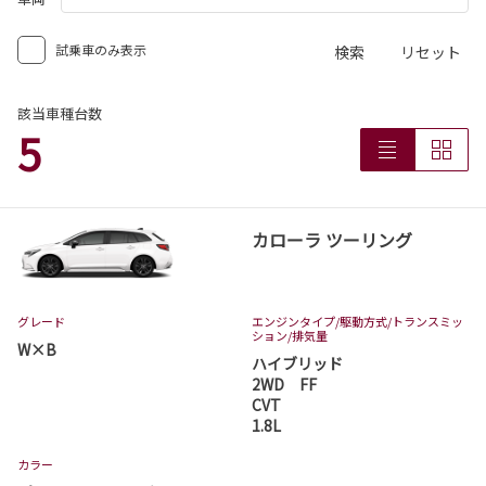
試乗車のみ表示
検索
リセット
該当車種台数
5
カローラ ツーリング
グレード
エンジンタイプ
/駆動方式/
トランスミッ
ション
/排気量
W×B
ハイブリッド
2WD FF
CVT
1.8L
カラー