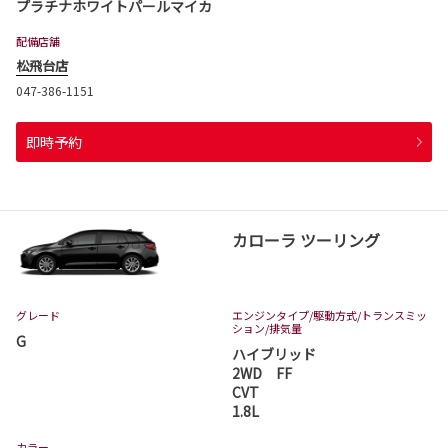
プラチナホワイトパールマイカ
配備店舗
松飛台店
047-386-1151
即時予約
カローラ ツーリング
グレード
エンジンタイプ
/駆動方式/
トランスミッ
ション
/排気量
G
ハイブリッド
2WD FF
CVT
1.8L
カラー