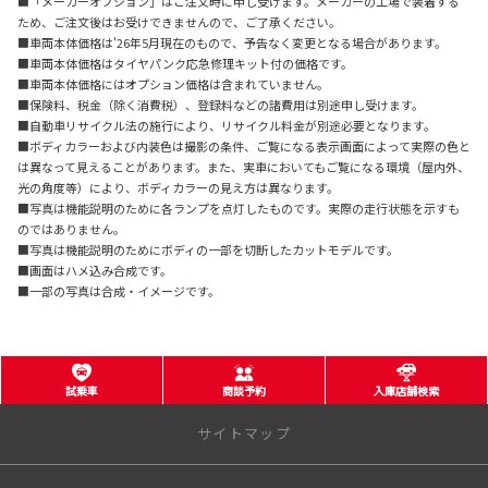
■「メーカーオプション」はご注文時に申し受けます。メーカーの工場で装着する
ため、ご注文後はお受けできませんので、ご了承ください。
■車両本体価格は'26年5月現在のもので、予告なく変更となる場合があります。
■車両本体価格はタイヤパンク応急修理キット付の価格です。
■車両本体価格にはオプション価格は含まれていません。
■保険料、税金（除く消費税）、登録料などの諸費用は別途申し受けます。
■自動車リサイクル法の施行により、リサイクル料金が別途必要となります。
■ボディカラーおよび内装色は撮影の条件、ご覧になる表示画面によって実際の色と
は異なって見えることがあります。また、実車においてもご覧になる環境（屋内外、
光の角度等）により、ボディカラーの見え方は異なります。
■写真は機能説明のために各ランプを点灯したものです。実際の走行状態を示すも
のではありません。
■写真は機能説明のためにボディの一部を切断したカットモデルです。
■画面はハメ込み合成です。
■一部の写真は合成・イメージです。
試乗車
商談予約
入庫店舗検索
サイトマップ