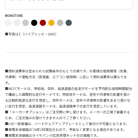
MONOTONE
■写真はZ（ハイブリッド・2WD）
■燃料消費率は定められた試験条件のもとでの値です。お客様の使用環境（気象、
渋滞等）や運転方法（急発進、エアコン使用等）に応じて燃料消費率は異なりま
す。
■WLTCモードは、市街地、郊外、高速道路の各走行モードを平均的な使用時間配分
で構成した国際的な走行モードです。市街地モードは、信号や渋滞等の影響を受け
る比較的低速な走行を想定し、郊外モードは、信号や渋滞等の影響をあまり受けな
い走行を想定、高速道路モードは、高速道路等での走行を想定しています。
■「メーカーオプション」はご注文時に申し受けます。メーカーの工場で装着する
ため、ご注文後はお受けできませんのでご了承ください。
■Uの一部装備は、ハードウェアアップグレードとして後付けが可能となります。
■車両本体価格は'26年2月現在のもので、予告なく変更となる場合があります。
■車両本体価格はタイヤパンク応急修理キット付の価格です。