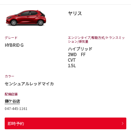
ヤリス
グレード
エンジンタイプ
/駆動方式/
トランスミッ
ション
/排気量
HYBRID G
ハイブリッド
2WD FF
CVT
1.5L
カラー
センシュアルレッドマイカ
配備店舗
鎌ケ谷店
047-445-1161
即時予約