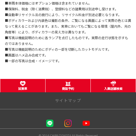
■車両本体価格にはオプション価格は含まれていません。
■保険料、税金（除く消費税）、登録料などの諸費用は別途申し受けます。
■自動車リサイクル法の施行により、リサイクル料金が別途必要となります。
■ボディカラーおよび内装色は撮影の条件、ご覧になる画面によって実際の色とは異
なって見えることがあります。また、実車においてもご覧になる環境（屋内外、光の
角度等）により、ボディカラーの見え方は異なります。
■写真は機能説明のために各ランプを点灯したものです。実際の走行状態を示すも
のではありません。
■写真は機能説明のためにボディの一部を切断したカットモデルです。
■画面はハメ込み合成です。
■一部の写真は合成・イメージです。
試乗車
商談予約
入庫店舗検索
サイトマップ
千葉トヨタ自動車 株式会社
店舗一覧
© 2016 CHIBA TOYOTA All Rights Reserved