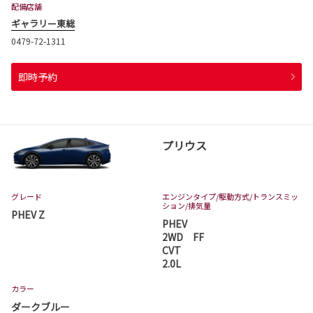
配備店舗
ギャラリー東総
0479-72-1311
即時予約
プリウス
グレード
エンジンタイプ
/駆動方式/
トランスミッ
ション
/排気量
PHEV Z
PHEV
2WD FF
CVT
2.0L
カラー
ダークブルー