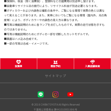
■保険料、税金（除く消費税）、登録料などの諸費用は別途申し受けます。
■自動車リサイクル法の施行により、リサイクル料金が別途必要となります。
■ボディカラーおよび内装色は撮影の条件や、ご覧になる環境で実際の色とは異な
って見えることがあります。また、実車においてもご覧になる環境（屋内外、光の角
度等）により、ボディカラーや内装色の見え方は異なります。
■写真は機能説明のために各ランプを点灯したものです。実際の走行状態を示すも
のではありません。
■写真は機能説明のためにボディの一部を切断したカットモデルです。
■画面はハメ込み合成です。
■一部の写真は合成・イメージです。
試乗車
商談予約
入庫店舗検索
サイトマップ
千葉トヨタ自動車 株式会社
店舗一覧
© 2016 CHIBA TOYOTA All Rights Reserved
千葉県公安委員会 第441010001696 号