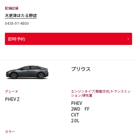
配備店舗
木更津ほたる野店
0438-97-4800
即時予約
プリウス
グレード
エンジンタイプ
/駆動方式/
トランスミッ
ション
/排気量
PHEV Z
PHEV
2WD FF
CVT
2.0L
カラー