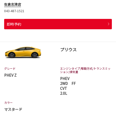
佐倉志津店
043-487-1521
即時予約
プリウス
グレード
エンジンタイプ
/駆動方式/
トランスミッ
ション
/排気量
PHEV Z
PHEV
2WD FF
CVT
2.0L
カラー
マスタード