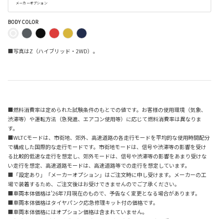
メーカーオプション
BODY COLOR
■写真はZ（ハイブリッド・2WD）。
■燃料消費率は定められた試験条件のもとでの値です。お客様の使用環境（気象、
渋滞等）や運転方法（急発進、エアコン使用等）に応じて燃料消費率は異なりま
す。
■WLTCモードは、市街地、郊外、高速道路の各走行モードを平均的な使用時間配分
で構成した国際的な走行モードです。市街地モードは、信号や渋滞等の影響を受け
る比較的低速な走行を想定し、郊外モードは、信号や渋滞等の影響をあまり受けな
い走行を想定、高速道路モードは、高速道路等での走行を想定しています。
■「設定あり」「メーカーオプション」はご注文時に申し受けます。メーカーの工
場で装着するため、ご注文後はお受けできませんのでご了承ください。
■車両本体価格は'26年7月現在のもので、予告なく変更となる場合があります。
■車両本体価格はタイヤパンク応急修理キット付の価格です。
■車両本体価格にはオプション価格は含まれていません。