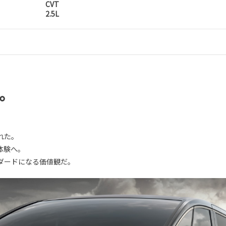
CVT
2.5L
。
れた。
体験へ。
ダードになる価値観だ。