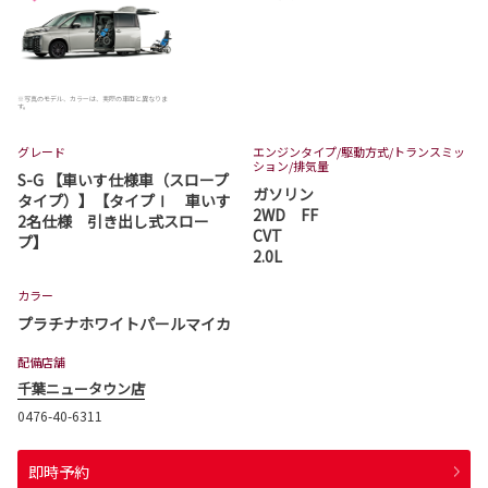
※写真のモデル、カラーは、実際の車両と異なりま
す。
グレード
エンジンタイプ
/駆動方式/
トランスミッ
ション
/排気量
S-G 【車いす仕様車（スロープ
ガソリン
タイプ）】【タイプⅠ 車いす
2WD FF
2名仕様 引き出し式スロー
CVT
プ】
2.0L
カラー
プラチナホワイトパールマイカ
配備店舗
千葉ニュータウン店
0476-40-6311
即時予約