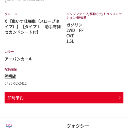
す。
グレード
エンジンタイプ
/駆動方式/
トランスミッ
ション
/排気量
X 【車いす仕様車（スロープタ
ガソリン
イプ）】【タイプⅠ 助手席側
2WD FF
セカンドシート付】
CVT
1.5L
カラー
アーバンカーキ
配備店舗
姉崎店
0436-62-2411
即時予約
ヴォクシー