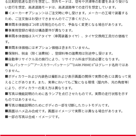
る比較的低速な走行を想定し、郊外モードは、信号や渋滞等の影響をあまり受けな
い走行を想定、高速道路モードは、高速道路等での走行を想定しています。
■＜メーカーオプション＞はご注文時に申し受けます。メーカーの工場で装着する
ため、ご注文後はお受けできませんのでご了承ください。
■車両本体価格は’26年1月現在のもので、予告なく変更となる場合があります。
■事業用登録の場合は構造要件が異なります。
■車両本体価格はスペアタイヤ（車両装着タイヤ）、タイヤ交換用工具付の価格で
す。
■車両本体価格にはオプション価格は含まれていません。
■保険料、税金（除く消費税）、登録料等の諸費用は別途申し受けます。
■自動車リサイクル法の施行により、リサイクル料金が別途必要となります。
■“GLパッケージ”“アースカラーパッケージ”“DARK PRIME II”はグレード名称ではあ
りません。
■ボディカラーおよび内装色は撮影および表示画面の関係で実際の色とは異なって見
えることがあります。また、実車においてもご覧になる環境（屋内外、光の角度等）
により、ボディカラーの見え方は異なります。
■写真は機能説明のために各ランプを点灯させたものです。実際の走行状態を示す
ものではありません。
■写真は機能説明のためにボディの一部を切断したカットモデルです。
■画面はハメ込み合成です。
画面はイメージで実際とは異なる場合があります。
■一部の写真は合成・イメージです。