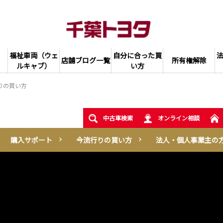
福祉車両（ウェ
自分に合った買
店舗ブログ一覧
所有権解除
ルキャブ）
い方
りの買い方
中古車検索
オンライン相談
購入サポート
今流行りの買い方
法人・個人事業主の