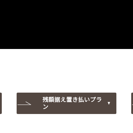
残額据え置き払いプラ
ン