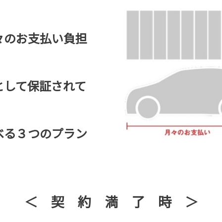
々のお支払い負担
として保証されて
べる３つのプラン
＜ 契 約 満 了 時 ＞