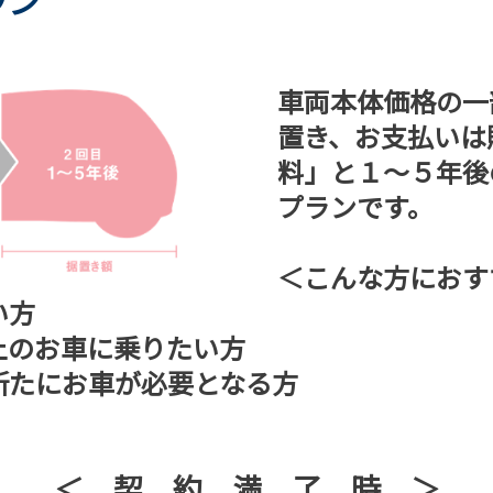
ラン
車両本体価格の一
置き、お支払いは
料」と１～５年後
プランです。
＜こんな方におす
い方
のお車に乗りたい方
たにお車が必要となる方
＜ 契 約 満 了 時 ＞