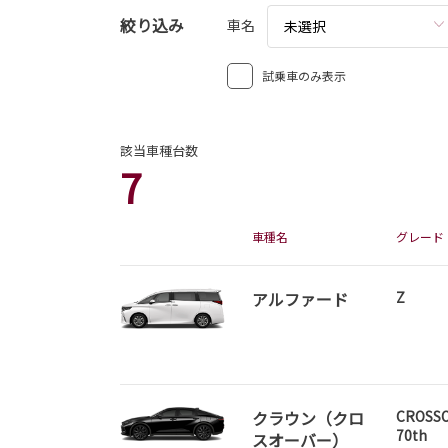
絞り込み
車名
未選択
試乗車のみ表示
該当車種台数
7
車種名
グレード
アルファード
Z
クラウン（クロ
CROSSO
70th
スオーバー）