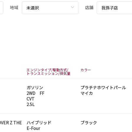
地域
店舗
未選択
我孫子店
エンジンタイプ/駆動方式/
カラー
トランスミッション/排気量
ガソリン
プラチナホワイトパール
2WD FF
マイカ
CVT
2.5L
VER Z THE
ハイブリッド
ブラック
E-Four