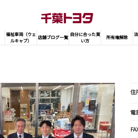
福祉車両（ウェ
自分に合った買
店舗ブログ一覧
所有権解除
ルキャブ）
い方
住
電
FA