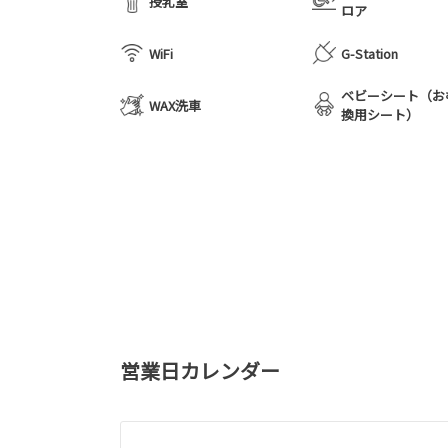
授乳室
ロア
WiFi
G-Station
ベビーシート（お
WAX洗車
換用シート）
営業日カレンダー