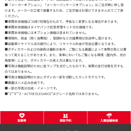
■「メーカーオプション」「メーカーパッケージオプション」はご注文時に申し受
けます。メーカーの工場で装着するため、ご注文後はお受けできませんのでご了承
ください。
■車両本体価格は'26年7月現在のもので、予告なく変更となる場合があります。
■車両本体価格はタイヤパンク応急修理キット付の価格です。
■車両本体価格にはオプション価格は含まれていません。
■保険料、税金（除く消費税）、登録料などの諸費用は別途申し受けます。
■自動車リサイクル法の施行により、リサイクル料金が別途必要となります。
■ボディカラーおよび内装色は撮影の条件、ご覧になる画面によって実際の色とは異
なって見えることがあります。また、実車においてもご覧になる環境（屋内外、光の
角度等）により、ボディカラーの見え方は異なります。
■写真は機能説明のために各ランプを点灯したものです。実際の走行状態を示すも
のではありません。
■写真は機能説明のためにボディの一部を切断したカットモデルです。
■画面はハメ込み合成です。
■一部の写真は合成・イメージです。
■“Z”“X”“Z・ACTIVE ELEGANCE”はグレード名称ではありません。
試乗車
商談予約
入庫店舗検索