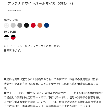
プラチナホワイトパールマイカ〈089〉
＊1
メーカーオプション
MONOTONE
TWO TONE
＊1. ドアサッシュがブラックアウトとなります。
■写真はG“Z”。
■燃料消費率は定められた試験条件のもとでの値です。お客様の使用環境（気象、
渋滞等）や運転方法（急発進、エアコン使用等）に応じて燃料消費率は異なりま
す。
■WLTCモードは、市街地、郊外、高速道路の各走行モードを平均的な使用時間配分
で構成した国際的な走行モードです。市街地モードは、信号や渋滞等の影響を受け
る比較的低速な走行を想定し、郊外モードは、信号や渋滞等の影響をあまり受けな
い走行を想定、高速道路モードは、高速道路等での走行を想定しています。