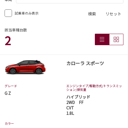
試乗車のみ表示
検索
リセット
該当車種台数
2
カローラ スポーツ
グレード
エンジンタイプ
/駆動方式/
トランスミッ
ション
/排気量
G Z
ハイブリッド
2WD FF
CVT
1.8L
カラー