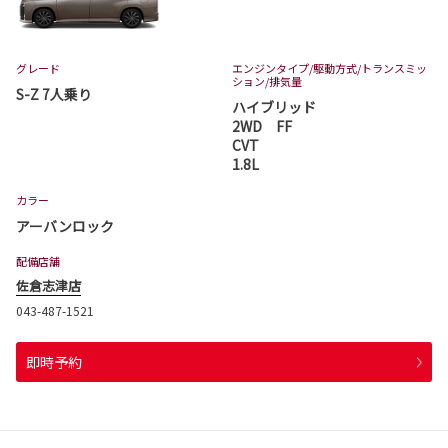
グレード
エンジンタイプ
/駆動方式/
トランスミッ
ション
/排気量
S-Z 7人乗り
ハイブリッド
2WD FF
CVT
1.8L
カラー
アーバンロック
配備店舗
佐倉志津店
043-487-1521
即時予約