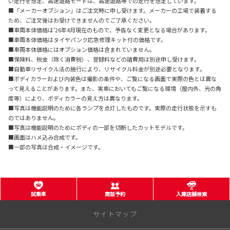
い走行を想定、高速道路モードは、高速道路等での走行を想定しています。
■「メーカーオプション」はご注文時に申し受けます。メーカーの工場で装着する
ため、ご注文後はお受けできませんのでご了承ください。
■車両本体価格は'26年4月現在のもので、予告なく変更となる場合があります。
■車両本体価格はタイヤパンク応急修理キット付の価格です。
■車両本体価格にはオプション価格は含まれていません。
■保険料、税金（除く消費税）、登録料などの諸費用は別途申し受けます。
■自動車リサイクル法の施行により、リサイクル料金が別途必要となります。
■ボディカラーおよび内装色は撮影の条件や、ご覧になる画面で実際の色とは異な
って見えることがあります。また、実車においてもご覧になる環境（屋内外、光の角
度等）により、ボディカラーの見え方は異なります。
■写真は機能説明のために各ランプを点灯したものです。実際の走行状態を示すも
のではありません。
■写真は機能説明のためにボディの一部を切断したカットモデルです。
■画面はハメ込み合成です。
■一部の写真は合成・イメージです。
試乗車
商談予約
入庫店舗検索
サイトマップ