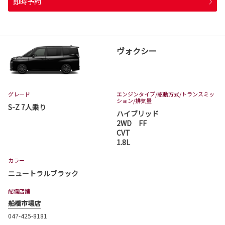
即時予約
ヴォクシー
グレード
エンジンタイプ
/駆動方式/
トランスミッ
ション
/排気量
S-Z 7人乗り
ハイブリッド
2WD FF
CVT
1.8L
カラー
ニュートラルブラック
配備店舗
船橋市場店
047-425-8181