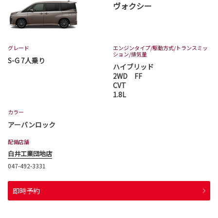
ヴォクシー
グレード
エンジンタイプ
/駆動方式/
トランスミッ
ション
/排気量
S-G 7人乗り
ハイブリッド
2WD FF
CVT
1.8L
カラー
アーバンロック
配備店舗
白井工業団地店
047-492-3331
即時予約