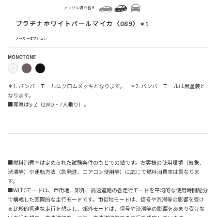
アングル切り替え
プラチナホワイトパールマイカ〈089〉
＊1
メーカーオプション
MONOTONE
＊1. バンパーモールはクロムメッキとなります。 ＊2. バンパーモールは黒塗装と
なります。
■写真は
S-Z
（
2WD
・
7
人乗り）。
■燃料消費率は定められた試験条件のもとでの値です。お客様の使用環境（気象、
渋滞等）や運転方法（急発進、エアコン使用等）に応じて燃料消費率は異なりま
す。
■WLTCモードは、市街地、郊外、高速道路の各走行モードを平均的な使用時間配分
で構成した国際的な走行モードです。市街地モードは、信号や渋滞等の影響を受け
る比較的低速な走行を想定し、郊外モードは、信号や渋滞等の影響をあまり受けな