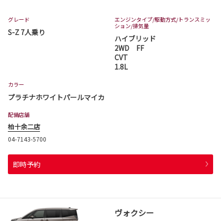
グレード
エンジンタイプ
/駆動方式/
トランスミッ
ション
/排気量
S-Z 7人乗り
ハイブリッド
2WD FF
CVT
1.8L
カラー
プラチナホワイトパールマイカ
配備店舗
柏十余二店
04-7143-5700
即時予約
ヴォクシー