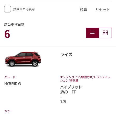
試乗車のみ表示
検索
リセット
該当車種台数
6
ライズ
グレード
エンジンタイプ
/駆動方式/
トランスミッ
ション
/排気量
HYBRID G
ハイブリッド
2WD FF
-
1.2L
カラー