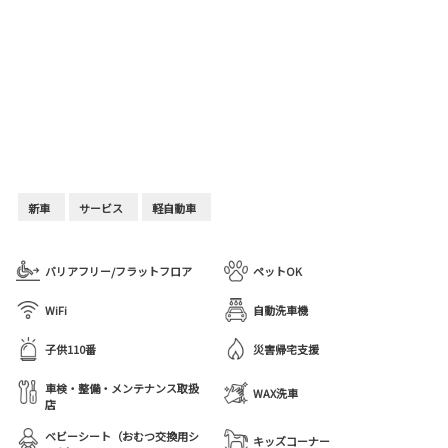
新車
サービス
軽自動車
バリアフリー/フラットフロア
ペットOK
WiFi
自動洗車機
子供110番
災害帰宅支援
車検・整備・メンテナンス取扱
WAX洗車
店
ベビーシート（おむつ交換用シ
キッズコーナー