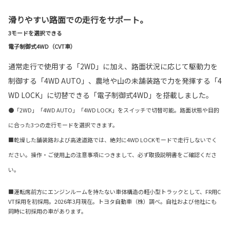
滑りやすい路面での走行をサポート。
3モードを選択できる
電子制御式4WD（CVT車）
通常走行で使用する「2WD」に加え、路面状況に応じて駆動力を
制御する「4WD AUTO」、農地や山の未舗装路で力を発揮する「4
WD LOCK」に切替できる「電子制御式4WD」を搭載しました。
●「2WD」「4WD AUTO」「4WD LOCK」をスイッチで切替可能。路面状態や目的
に合った3つの走行モードを選択できます。
■乾燥した舗装路および高速道路では、絶対に4WD LOCKモードで走行しないでく
ださい。操作・ご使用上の注意事項につきまして、必ず取扱説明書をご確認くださ
い。
■運転席前方にエンジンルームを持たない車体構造の軽小型トラックとして、FR用C
VT採用を初採用。2026年3月現在。トヨタ自動車（株）調べ。自社および他社にも
同時に初採用の車があります。