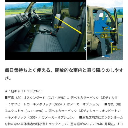
毎日気持ちよく使える、開放的な室内と乗り降りのしやす
さ。
★：軽キャブトラックNo.1
■写真（左）はスタンダード（CVT・2WD）。選べるカラーパック（ボディカラ
ー：オフビートカーキメタリック〈G55〉）はメーカーオプション。 ■写真（右）
はエクストラ（CVT・4WD）。選べるカラーパック（ボディカラー：オフビートカ
ーキメタリック〈G55〉）はメーカーオプション。 ■運転席前方にエンジンルーム
を持たない車体構造の軽小型トラックとして、室内幅がNo.1。2026年3月現在。トヨ