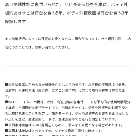
高い防錆性能に裏付けられた、サビ長期保証を全車に。ボディ外
板穴あきサビは荷台を含み5年、ボディ外板表面は荷台を含み3年
保証します。
＊1. 使用状況によっては保証の対象とならない場合があります。サビ保証の詳しい内
容につきましては、お問い合わせください。
■燃料消費率は定められた試験条件のもとでの値です。お客様の使用環境（気象、
渋滞等）や運転方法（急発進、エアコン使用等）に応じて燃料消費率は異なりま
す。
■WLTCモードは、市街地、郊外、高速道路の各走行モードを平均的な使用時間配分
で構成した国際的な走行モードです。市街地モードは、信号や渋滞等の影響を受け
る比較的低速な走行を想定し、郊外モードは、信号や渋滞等の影響をあまり受けな
い走行を想定、高速道路モードは、高速道路等での走行を想定しています。
■車両本体価格は'26年3月現在のもので、予告なく変更となる場合があります。
■車両本体価格はスペアタイヤ、タイヤ交換用工具付の価格です。