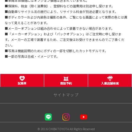
■車両本体価格にはオプション価格は含まれていません。
■保険料、税金（除く消費税）、登録料などの諸費用は別途申し受けます。
■自動車リサイクル法の施行により、リサイクル料金が別途必要となります。
■ボディカラーおよび内装色は撮影の条件、ご覧になる画面によって実際の色とは異
なって見えることがあります。
■メーカーオプションは組み合わせによって装着できない場合があります。
■「メーカーオプション」および「パックオプション」はご注文時に申し受けま
す。メーカーの工場で装着するため、ご注文後はお受けできませんのでご了承くだ
さい。
■写真は機能説明のためにボディの一部を切断したカットモデルです。
■一部の写真は合成・イメージです。
試乗車
商談予約
入庫店舗検索
サイトマップ
千葉トヨタ自動車 株式会社
店舗一覧
© 2016 CHIBA TOYOTA All Rights Reserved