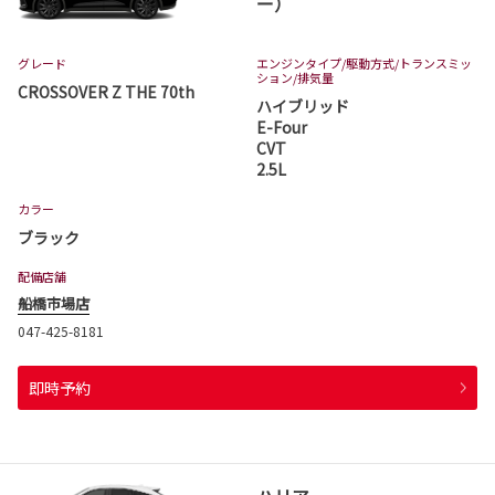
ー）
グレード
エンジンタイプ
/駆動方式/
トランスミッ
ション
/排気量
CROSSOVER Z THE 70th
ハイブリッド
E-Four
CVT
2.5L
カラー
ブラック
配備店舗
船橋市場店
047-425-8181
即時予約