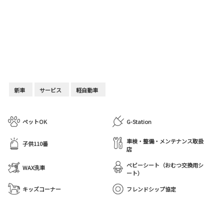
新車
サービス
軽自動車
ペットOK
G-Station
車検・整備・メンテナンス取扱
子供110番
店
ベビーシート（おむつ交換用シ
WAX洗車
ート）
キッズコーナー
フレンドシップ協定