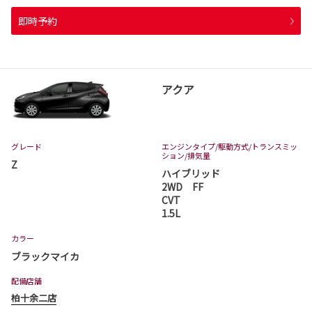
即時予約
アクア
グレード
エンジンタイプ
/駆動方式/
トランスミッ
ション
/排気量
Z
ハイブリッド
2WD FF
CVT
1.5L
カラー
ブラックマイカ
配備店舗
柏十余二店