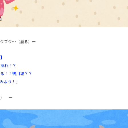
ブクブク～（潜る）ー
ん】
あれ！？
る！！鴨川城？？
みよう！」
く） －