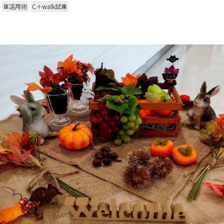
車活用術
C＋walk試乗