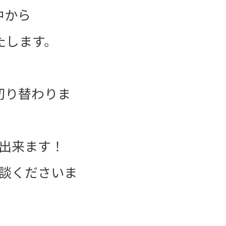
中から
たします。
切り替わりま
出来ます！
談くださいま