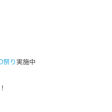
GO祭り
実施中
！