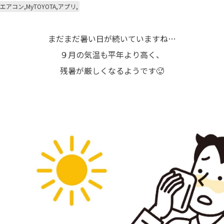
コン,MyTOYOTA,アプリ,
まだまだ暑い日が続いていますね…
９月の気温も平年より高く、
残暑が厳しくなるようです🥵