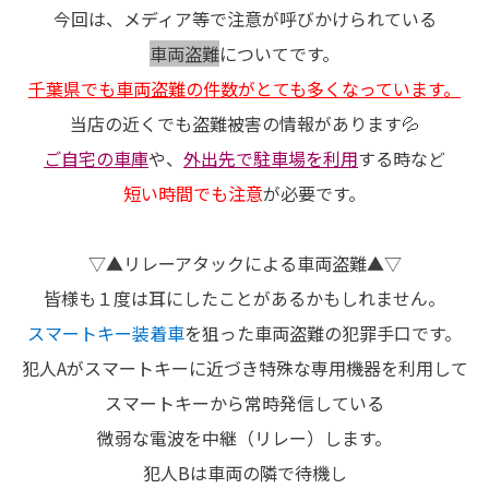
今回は、メディア等で注意が呼びかけられている
車両盗難
についてです。
千葉県でも車両盗難の件数がとても多くなっています。
当店の近くでも盗難被害の情報があります💦
ご自宅の車庫
や、
外出先で駐車場を利用
する時など
短い時間でも注意
が必要です。
▽▲リレーアタックによる車両盗難▲▽
皆様も１度は耳にしたことがあるかもしれません。
スマートキー装着車
を狙った車両盗難の犯罪手口です。
犯人Aがスマートキーに近づき特殊な専用機器を利用して
スマートキーから常時発信している
微弱な電波を中継（リレー）します。
犯人Bは車両の隣で待機し