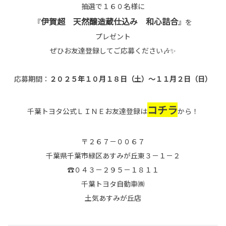
抽選で１６０名様に
伊賀超 天然醸造蔵仕込み 和心詰合
『
』を
プレゼント
ぜひお友達登録してご応募ください🎶✨
応募期間：
２０２５年１０月１８日（土）～１１月２日（日）
コチラ
千葉トヨタ公式ＬＩＮＥお友達登録は
から！
〒２６７－００６７
千葉県千葉市緑区あすみが丘東３－１－２
☎０４３－２９５－１８１１
千葉トヨタ自動車㈱
土気あすみが丘店