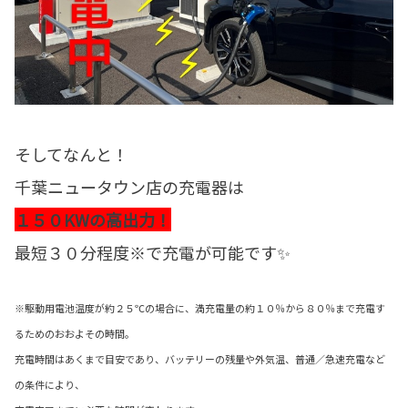
そしてなんと！
千葉ニュータウン店の充電器は
１５０KWの高出力！
最短３０分程度※で充電が可能です✨
※駆動用電池温度が約２５℃の場合に、満充電量の約１０％から８０％まで充電す
るためのおおよその時間。
充電時間はあくまで目安であり、バッテリーの残量や外気温、普通／急速充電など
の条件により、