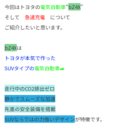
今回はトヨタの
電気自動車
“
bZ4X
”
そして
急速充電
について
ご紹介したいと思います。
bZ4X
は
トヨタが本気で作った
SUVタイプの
電気自動車🚙
走行中のCO2排出ゼロ
静かでスムーズな加速
先進の安全装備を搭載
SUVならではの力強いデザイン
が特徴です。