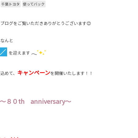
千葉トヨタ
使ってバック
ブログをご覧いただきありがとうございます😊
でなんと
／
𓂃
˚✦₊˚
を迎えます
キャンペーン
を込めて、
を開催いたします！！
～８０th anniversary～