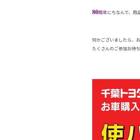
𝟖𝟎
周年
にちなんで、用
何かございましたら、
たくさんのご参加お待ちし