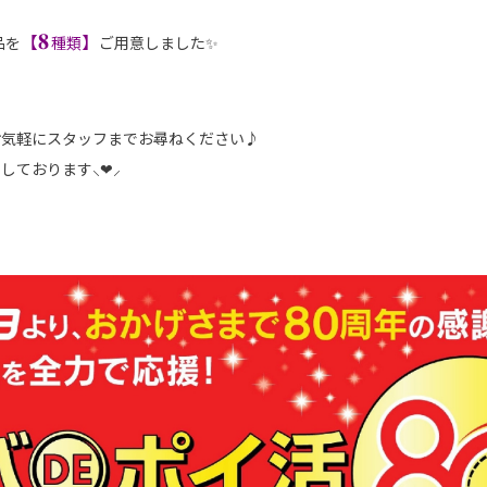
𝟖
【
】
品を
種類
ご用意しました✨
お気軽にスタッフまでお尋ねください♪
ております⸜❤︎⸝