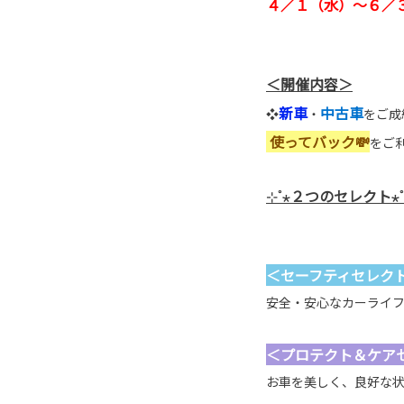
４／１（水）～６／
＜開催内容＞
新車
中古車
❖
・
をご成
使ってバック💸
をご
⊹˚
⋆
２つのセレクト
⋆
＜セーフティセレク
安全・安心なカーライ
＜プロテクト＆ケア
お車を美しく、良好な