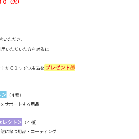
３０（火）
約いただき、
利用いただいた方を対象に
˚⊹
プレゼント
🎁
から１つずつ用品を
ト＞
（４種）
フをサポートする用品
セレクト＞
（４種）
状態に保つ用品・コーティング