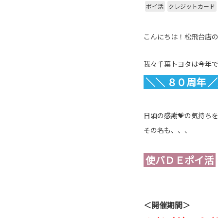
ポイ活
クレジットカード
こんにちは！松飛台店の
我々千葉トヨタは今年
＼＼
８０周年
／
日頃の感謝💝の気持ち
その名も、、、
使バＤＥポイ活
＜開催期間＞