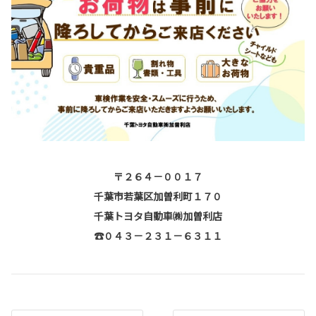
〒２６４－００１７
千葉市若葉区加曽利町１７０
千葉トヨタ自動車㈱加曽利店
☎０４３－２３１－６３１１