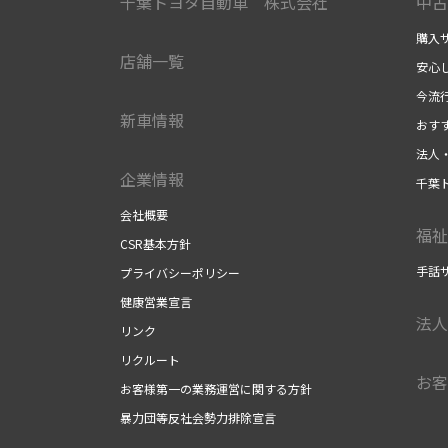
千葉トヨタ自動車 株式会社
中古
購入
店舗一覧
安心
今流
新車情報
おす
法人
企業情報
千葉
会社概要
福祉
CSR基本方針
手話
プライバシーポリシー
健康営業宣言
法人
リンク
リクルート
お客
お客様第一の業務運営に関する方針
暴力団等反社会勢力排除宣言