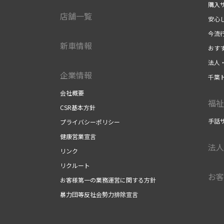
購入
店舗一覧
安心
今流
新車情報
おす
法人
企業情報
千葉
会社概要
福祉
CSR基本方針
手話
プライバシーポリシー
健康営業宣言
法人
リンク
リクルート
お客
お客様第一の業務運営に関する方針
暴力団等反社会勢力排除宣言