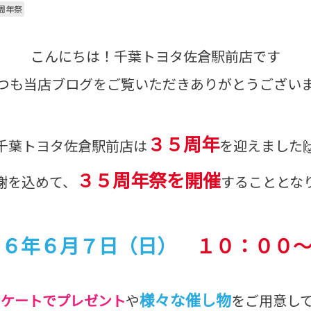
周年祭
こんにちは！千葉トヨタ佐倉駅前店です
つも当店ブログをご覧いただきありがとうござい
３５周年
千葉トヨタ佐倉駅前店は
を迎えました
３５
周年祭を開催
謝を込めて、
することとなり
２６年６月７日（日）
１０：００
様々な催し物
ンケートでプレゼント
や
をご用意し