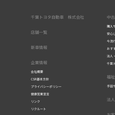
千葉トヨタ自動車 株式会社
中古
購入
店舗一覧
安心
今流
新車情報
おす
法人
企業情報
千葉
会社概要
福祉
CSR基本方針
手話
プライバシーポリシー
健康営業宣言
法人
リンク
リクルート
お客