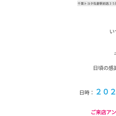
千葉トヨタ佐倉駅前店３５
い
日頃の感
２０
日時：
ご来店ア