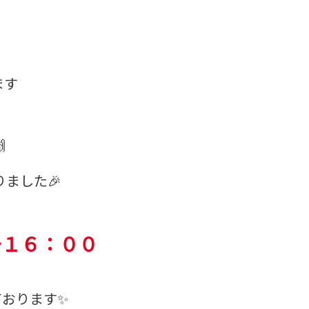
ます

ました🎉
～１６：００
ております✨