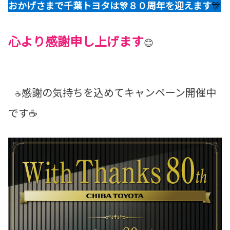
おかげさまで千葉トヨタは
🎊８０周年を迎えます
🎊
心より感謝申し上げます
😊
感謝の気持ちを込めてキャンペーン開催中
☕
です☕