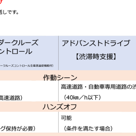
ブ
話しです。