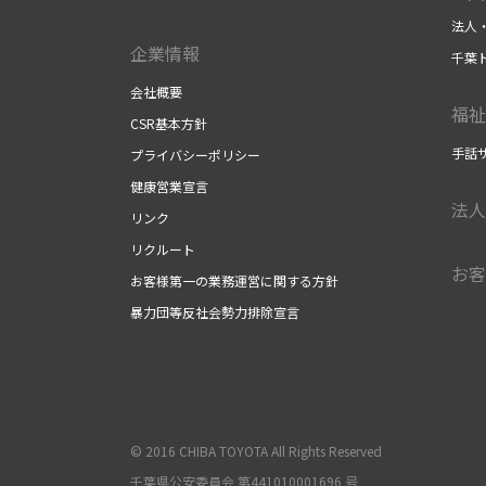
法人
企業情報
千葉
会社概要
福祉
CSR基本方針
手話
プライバシーポリシー
健康営業宣言
法人
リンク
リクルート
お客
お客様第一の業務運営に関する方針
暴力団等反社会勢力排除宣言
© 2016 CHIBA TOYOTA All Rights Reserved
千葉県公安委員会 第441010001696 号