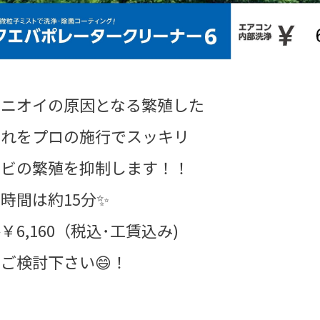
のニオイの原因となる繁殖した
汚れをプロの施行でスッキリ
カビの繁殖を抑制します！！
約15分✨
60（税込･工賃込み)
討下さい😄！