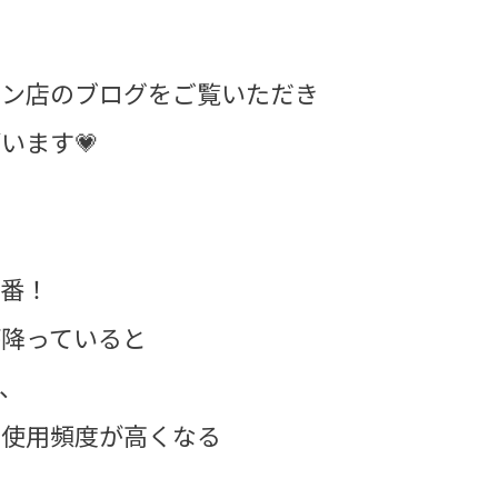
ウン店のブログをご覧いただき
います💗
も
本番！
が降っていると
、
の使用頻度が高くなる
・