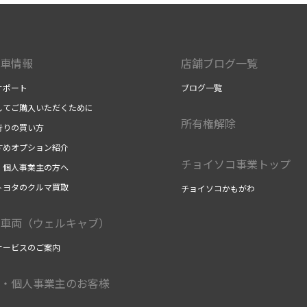
車情報
店舗ブログ一覧
サポート
ブログ一覧
してご購入いただくために
所有権解除
行りの買い方
すめオプション紹介
チョイソコ事業トップ
・個人事業主の方へ
トヨタのクルマ買取
チョイソコかもがわ
車両（ウェルキャブ）
サービスのご案内
・個人事業主のお客様