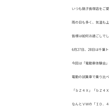
いつも銚子長塚店をご
雨の日も多く、気温も
皆様は如何お過ごしで
6月27日、28日は千葉
今回は「電動車体験会
電動の試乗車で乗り比
「ｂＺ４Ｘ」「ｂＺ４
なんとＶＷの「ＩＤ．