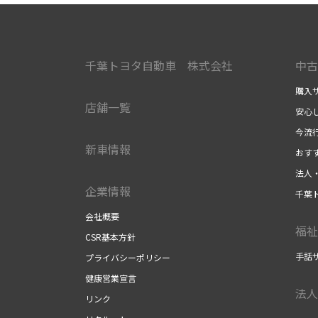
千葉トヨタ自動車 株式会社
中古
購入
店舗一覧
安心
今流
新車情報
おす
法人
企業情報
千葉
会社概要
福祉
CSR基本方針
手話
プライバシーポリシー
健康営業宣言
法人
リンク