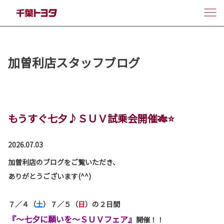
加曽利店スタッフブログ
もうすぐ七夕♪ＳＵＶ試乗会開催🎋⭐
2026.07.03
加曽利店のブログをご覧いただき、
ありがとうございます(^^)
７／４（
土
）７／５（
日
）
の２日間
『～七夕に願いを～ＳＵＶフェア』
開催！！