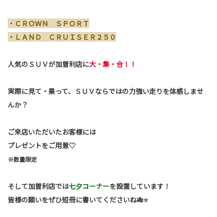
・ＣＲＯＷＮ ＳＰＯＲＴ
・ＬＡＮＤ ＣＲＵＩＳＥＲ２５０
人気のＳＵＶが加曽利店に
大・集・合！！
実際に見て・乗って、ＳＵＶならではの力強い走りを体感しませ
んか？
ご来店いただいたお客様には
プレゼントをご用意♡
※数量限定
そして加曽利店では
七夕コーナー
を設置しています！
皆様の願いをぜひ短冊に書いてくださいね🎋⭐