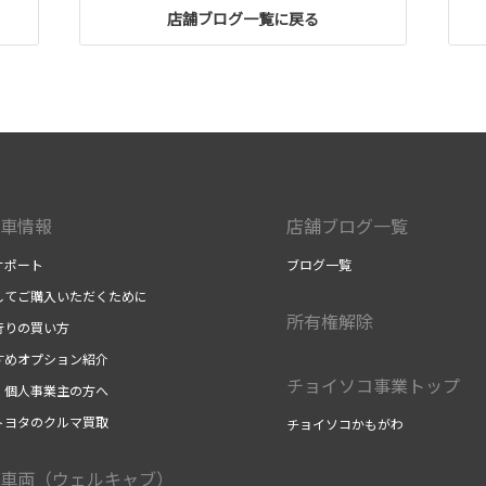
店舗ブログ一覧に戻る
車情報
店舗ブログ一覧
サポート
ブログ一覧
してご購入いただくために
所有権解除
行りの買い方
すめオプション紹介
チョイソコ事業トップ
・個人事業主の方へ
トヨタのクルマ買取
チョイソコかもがわ
車両（ウェルキャブ）