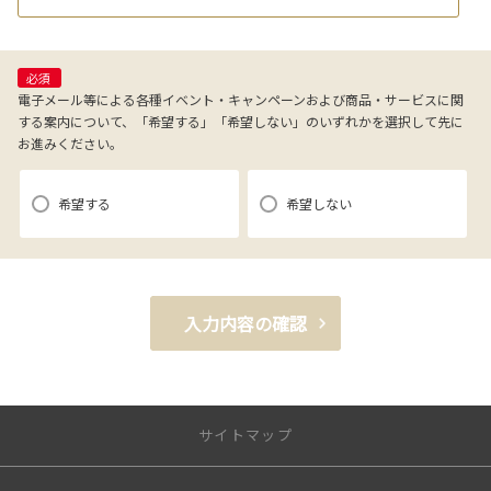
（電子メール、電話、郵送によるご連絡）
(4)当社で取り扱っている商品・サービスなどに関する営業上のご案内
(5)商品の企画・開発あるいはお客様満足向上策などの検討のためのお客
必須
様アンケート調査の実施
電子メール等による各種イベント・キャンペーンおよび商品・サービスに関
する案内について、「希望する」「希望しない」のいずれかを選択して先に
お進みください。
【3．推奨環境について】
1.当社の推奨するインターネット環境にてお申込みをお願いします。推奨
希望する
希望しない
以外の環境によって発生した情報の不備や
それに伴う連絡の不徹底については責任を負いかねますので、あらかじ
めご了承ください。
なお、不具合の生じたデータについてはお客様にお断り無く削除させて
入力内容の確認
いただく場合がございます。
※推奨環境についてはTOYOTAメーカーサイト「ご利用にあたって」を
参照ください。
サイトマップ
【4．規約について】