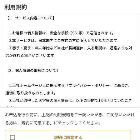
利用規約
【1．サービス内容について】
1.お客様の個人情報は、安全な手段（SSL等）で送信されます。
2.本サービスは、日本国内にご在住の方に限らせていただきます。
3.春季・夏季・年末年始など当社が長期連休に入る期間は、通常よりも対
応が遅れる場合がございます。
【2．個人情報の取扱について】
1.当社ホームページ上に掲示する「プライバシー・ポリシー」に基づき、
適切に取り扱うものとします。
2.当社が取得したお客様の個人情報は、以下の目的で利用させていただき
ます。
お申込を行う前に、上記の利用規約をご一読いただき、ご同意いただけ
(1)お客様リクエストに対応するにあたって問題が発生した場合の確認・
る方は「規約に同意する」にチェックしてください。
連絡
(2)お客様から照会があった場合のリクエスト情報の確認
規約に同意する
(3)お客様に不利益を与えないために行う、お客様に対する迅速なご連絡