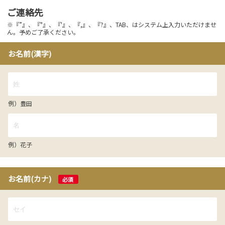
ご連絡先
※『”』、『"』、『'』、『,』、『?』、TAB、はシステム上入力いただけませ
ん。予めご了承ください。
お名前(漢字)
例）豊田
例）花子
お名前(カナ)
必須