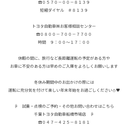
☎０５７０－００－８１３９
短縮ダイヤル ＃８１３９
トヨタ自動車㈱お客様相談センター
☎０８００－７００－７７００
時間 ９：００～１７：００
休暇の間に、旅行など長距離運転の予定がある方や
お車に不安のある方は早めのご入庫をよろしくお願いします
冬休み期間中のお出かけの際には
運転に充分気を付けて楽しい年末年始をお過ごしください⛄♥
☟ 試乗・点検のご予約・その他お問い合わせはこちら
千葉トヨタ自動車船橋市場店 ☟
☎０４７－４２５－８１８１