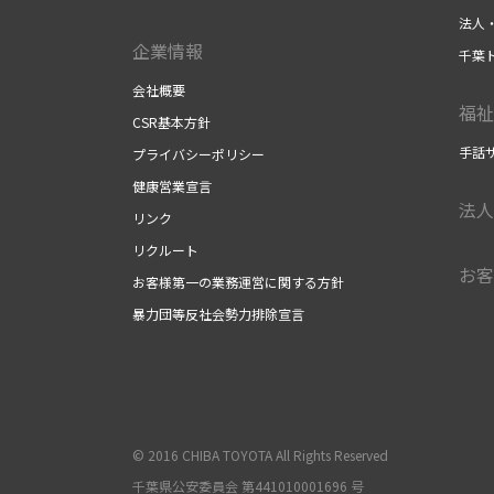
法人
企業情報
千葉
会社概要
福祉
CSR基本方針
手話
プライバシーポリシー
健康営業宣言
法人
リンク
リクルート
お客
お客様第一の業務運営に関する方針
暴力団等反社会勢力排除宣言
© 2016 CHIBA TOYOTA All Rights Reserved
千葉県公安委員会 第441010001696 号