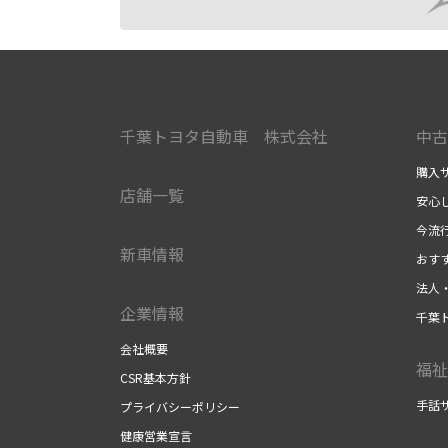
千葉トヨタ自動車 株式会社
中古
購入
店舗一覧
安心
今流
新車情報
おす
法人
企業情報
千葉
会社概要
福祉
CSR基本方針
手話
プライバシーポリシー
健康営業宣言