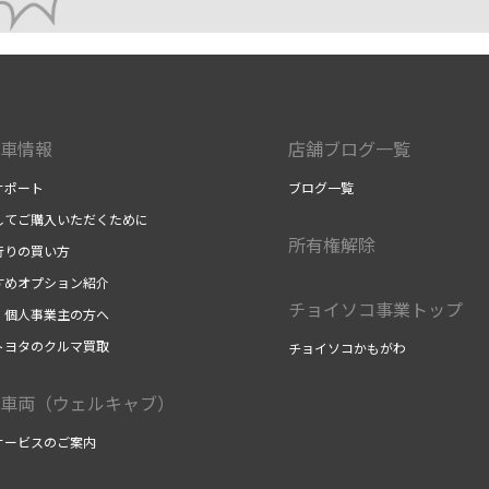
車情報
店舗ブログ一覧
サポート
ブログ一覧
してご購入いただくために
所有権解除
行りの買い方
すめオプション紹介
チョイソコ事業トップ
・個人事業主の方へ
トヨタのクルマ買取
チョイソコかもがわ
車両（ウェルキャブ）
サービスのご案内