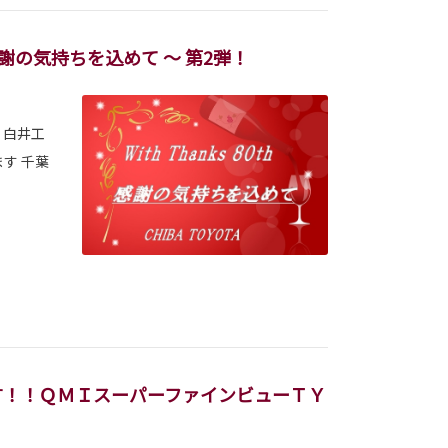
h ～ 感謝の気持ちを込めて ～ 第2弾！
 白井工
す 千葉
す！！ＱＭＩスーパーファインビューＴＹ