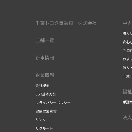
千葉トヨタ自動車 株式会社
中古
購入
店舗一覧
安心
今流
新車情報
おす
法人
企業情報
千葉
会社概要
福祉
CSR基本方針
手話
プライバシーポリシー
健康営業宣言
法人
リンク
リクルート