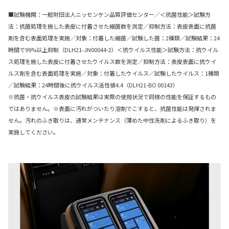
■試験機関：一般財団法人ニッセンケン品質評価センター／＜抗菌性能＞試験方
法：抗菌処理を施した表皮に付着させた細菌数を測定／抑制方法：表皮表面に抗菌
剤を含む表面処理を実施／対象：付着した細菌／試験した菌：2種類／試験結果：24
時間で99%以上抑制（DLH21-JN00044-2）＜抗ウイルス性能＞試験方法：抗ウイル
ス処理を施した表皮に付着させたウイルス数を測定／抑制方法：表皮表面に抗ウイ
ルス剤を含む表面処理を実施／対象：付着したウイルス／試験したウイルス：1種類
／試験結果：24時間後に抗ウイルス活性値4.4（DLH21-BO 00143）
※抗菌・抗ウイルス表皮の試験結果は実際の使用状況で同様の性能を保証するもの
ではありません。※表面に汚れがついたり溶剤でこすると、抗菌性能は発揮されま
せん。汚れのふき取りは、通常メンテナンス（薄めた中性洗剤によるふき取り）を
実施してください。