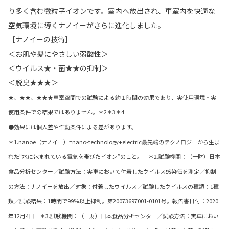
り多く含む微粒子イオンです。室内へ放出され、車室内を快適な
空気環境に導くナノイーがさらに進化しました。
［ナノイーの技術］
＜お肌や髪にやさしい弱酸性＞
＜ウイルス★・菌★★の抑制＞
＜脱臭★★★＞
★、★★、★★★車室空間での試験による約１時間の効果であり、実使用環境・実
使用条件での結果ではありません。＊2＊3＊4
●効果には個人差や作動条件による差があります。
＊1.nanoe（ナノイー）=nano-technology+electric最先端のテクノロジーから生ま
れた“水に包まれている電気を帯びたイオン”のこと。 ＊2.試験機関：（一財）日本
食品分析センター／試験方法：実車において付着したウイルス感染価を測定／抑制
の方法：ナノイーを放出／対象：付着したウイルス／試験したウイルスの種類：1種
類／試験結果：1時間で99％以上抑制。第20073697001-0101号。報告書日付：2020
年12月4日 ＊3.試験機関：（一財）日本食品分析センター／試験方法：実車におい