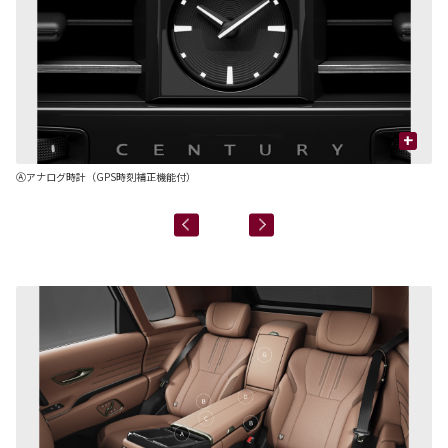
+
Ⓐアナログ時計（GPS時刻補正機能付）
Ⓑ