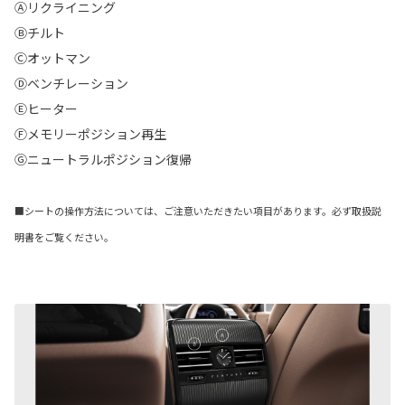
Ⓐリクライニング
Ⓑチルト
Ⓒオットマン
Ⓓベンチレーション
Ⓔヒーター
Ⓕメモリーポジション再生
Ⓖニュートラルポジション復帰
■シートの操作方法については、ご注意いただきたい項目があります。必ず取扱説
明書をご覧ください。