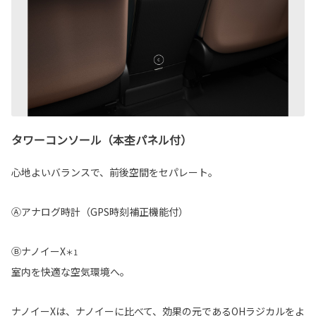
タワーコンソール（本杢パネル付）
心地よいバランスで、前後空間をセパレート。
Ⓐアナログ時計（GPS時刻補正機能付）
ⒷナノイーX
＊1
室内を快適な空気環境へ。
ナノイーXは、ナノイーに比べて、効果の元であるOHラジカルをよ