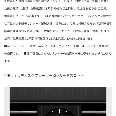
て付着した菌数を測定／抑制の方法：ナノイーを放出／対象：付着した菌／試験し
た菌の種類：1種類／試験結果：1 時間で99％以上抑制。第15038623001-0101号。
報告書日付：2015年5月12日 ＊4.試験機関：パナソニック ホールディングス株式会
社プロダクト解析センター／試験方法：実車において布に付着させたタバコ臭を6段
階臭気強度表示法による検証／脱臭の方法：ナノイーを放出／対象：付着したタバ
コ臭／試験結果：1時間で臭気強度1.8以上低減。BAA33-150318-M35。
■nanoe、ナノイー及びnanoeマークは、パナソニック ホールディングス株式会社
の商標です。 ■使用環境によってはナノイーの効果が十分に得られない場合があり
ます。
ⒸBlu-rayディスクプレーヤー/SDカードスロット