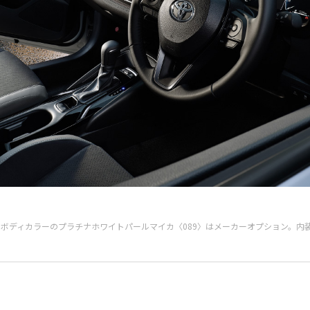
（2WD）。ボディカラーのプラチナホワイトパールマイカ〈089〉はメーカーオプション