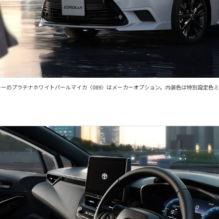
。ボディカラーのプラチナホワイトパールマイカ〈089〉はメーカーオプション。内装色は特別設