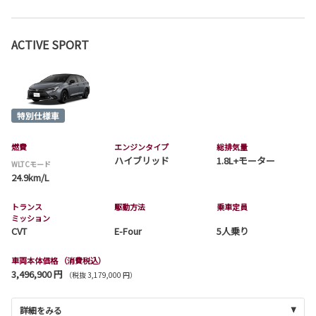
ACTIVE SPORT
燃費
エンジンタイプ
総排気量
ハイブリッド
1.8L+モーター
WLTCモード
24.9km/L
トランス
駆動方法
乗車定員
ミッション
CVT
E-Four
5人乗り
車両本体価格
（消費税込）
3,496,900 円
（税抜 3,179,000 円）
詳細をみる