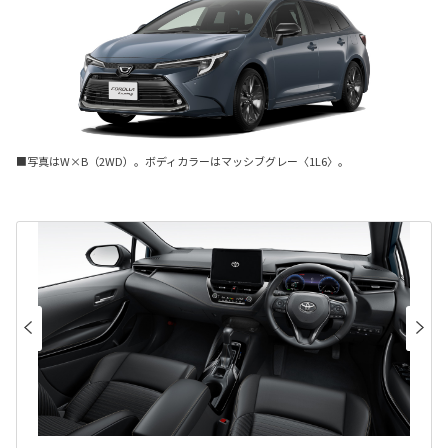
■写真はW×B（2WD）。ボディカラーはマッシブグレー〈1L6〉。