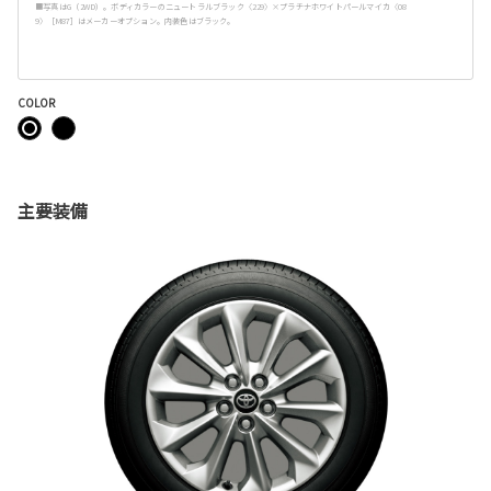
■写真はG（2WD）。ボディカラーのニュートラルブラック〈229〉×プラチナホワイトパールマイカ〈08
9〉［M87］はメーカーオプション。内装色はブラック。
COLOR
主要装備