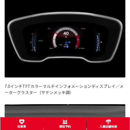
7.0インチTFTカラーマルチインフォメーションディスプレイ／メ
ータークラスター（サテンメッキ調）
試乗車
商談予約
入庫店舗検索