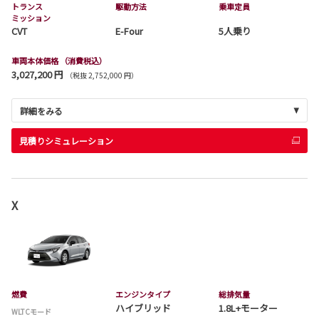
トランス
駆動方法
乗車定員
ミッション
CVT
E-Four
5人乗り
車両本体価格
（消費税込）
3,027,200 円
（税抜 2,752,000 円）
詳細をみる
見積りシミュレーション
X
燃費
エンジンタイプ
総排気量
ハイブリッド
1.8L+モーター
WLTCモード