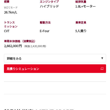
燃費
エンジンタイプ
総排気量
ハイブリッド
1.8L+モーター
WLTCモード
26.7km/L
トランス
駆動方法
乗車定員
ミッション
CVT
E-Four
5人乗り
車両本体価格
（消費税込）
2,662,000 円
（税抜 2,420,000 円）
詳細をみる
見積りシミュレーション