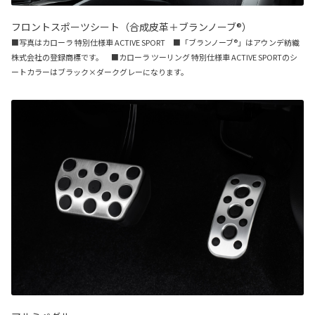
フロントスポーツシート（合成皮革＋ブランノーブ®）
■写真はカローラ 特別仕様車 ACTIVE SPORT ■「ブランノーブ®」はアウンデ紡織
株式会社の登録商標です。 ■カローラ ツーリング 特別仕様車 ACTIVE SPORTのシ
ートカラーはブラック×ダークグレーになります。