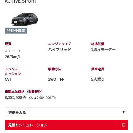
ACTIVE SPORT
燃費
エンジンタイプ
総排気量
ハイブリッド
1.8L+モーター
WLTCモード
26.7km/L
トランス
駆動方法
乗車定員
ミッション
CVT
2WD FF
5人乗り
車両本体価格
（消費税込）
3,282,400 円
（税抜 2,984,000 円）
詳細をみる
見積りシミュレーション