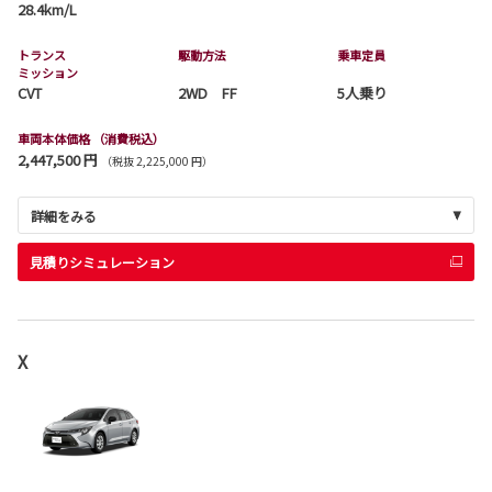
28.4km/L
トランス
駆動方法
乗車定員
ミッション
CVT
2WD FF
5人乗り
車両本体価格
（消費税込）
2,447,500 円
（税抜 2,225,000 円）
詳細をみる
見積りシミュレーション
X