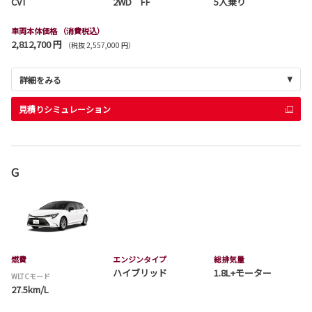
CVT
2WD FF
5人乗り
車両本体価格
（消費税込）
2,812,700 円
（税抜 2,557,000 円）
詳細をみる
見積りシミュレーション
G
燃費
エンジンタイプ
総排気量
ハイブリッド
1.8L+モーター
WLTCモード
27.5km/L