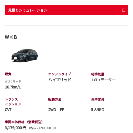
見積りシミュレーション
W×B
燃費
エンジンタイプ
総排気量
ハイブリッド
1.8L+モーター
WLTCモード
26.7km/L
トランス
駆動方法
乗車定員
ミッション
CVT
2WD FF
5人乗り
車両本体価格
（消費税込）
3,179,000 円
（税抜 2,890,000 円）