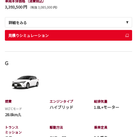
車両本体価格
（消費税込）
3,393,500 円
（税抜 3,085,000 円）
詳細をみる
見積りシミュレーション
G
燃費
エンジンタイプ
総排気量
ハイブリッド
1.8L+モーター
WLTCモード
28.8km/L
トランス
駆動方法
乗車定員
ミッション