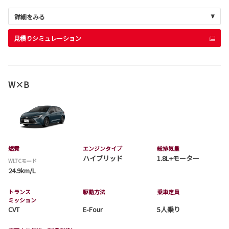
詳細をみる
見積りシミュレーション
W×B
燃費
エンジンタイプ
総排気量
ハイブリッド
1.8L+モーター
WLTCモード
24.9km/L
トランス
駆動方法
乗車定員
ミッション
CVT
E-Four
5人乗り