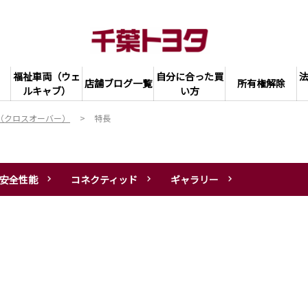
福祉車両（ウェ
自分に合った買
店舗ブログ一覧
所有権解除
ルキャブ）
い方
（クロスオーバー）
特長
安全性能
コネクティッド
ギャラリー