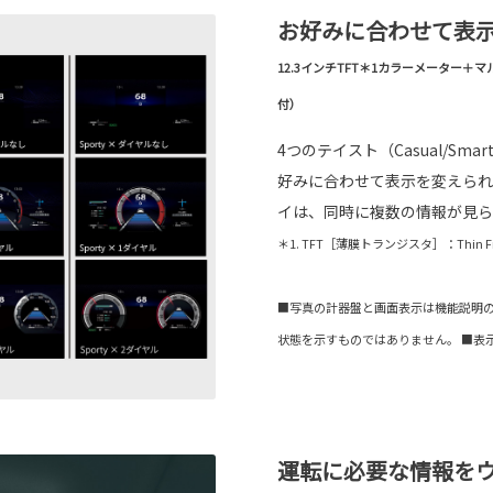
お好みに合わせて表
12.3インチTFT＊1カラーメーター
付）
4つのテイスト（Casual/Sma
好みに合わせて表示を変えられ
イは、同時に複数の情報が見ら
＊1. TFT［薄膜トランジスタ］：Thin Film 
■写真の計器盤と画面表示は機能説明
状態を示すものではありません。 ■表
運転に必要な情報を