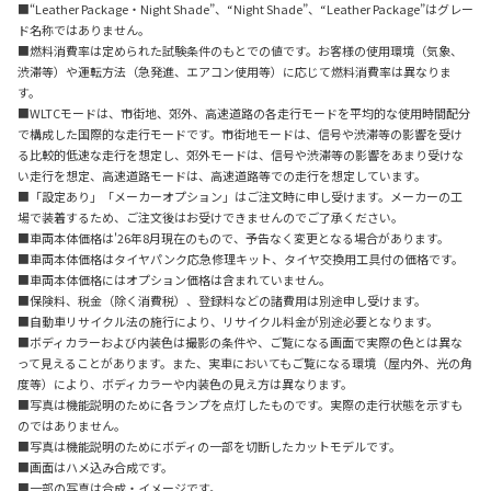
■“Leather Package・Night Shade”、“Night Shade”、“Leather Package”はグレー
ド名称ではありません。
■燃料消費率は定められた試験条件のもとでの値です。お客様の使用環境（気象、
渋滞等）や運転方法（急発進、エアコン使用等）に応じて燃料消費率は異なりま
す。
■WLTCモードは、市街地、郊外、高速道路の各走行モードを平均的な使用時間配分
で構成した国際的な走行モードです。市街地モードは、信号や渋滞等の影響を受け
る比較的低速な走行を想定し、郊外モードは、信号や渋滞等の影響をあまり受けな
い走行を想定、高速道路モードは、高速道路等での走行を想定しています。
■「設定あり」「メーカーオプション」はご注文時に申し受けます。メーカーの工
場で装着するため、ご注文後はお受けできませんのでご了承ください。
■車両本体価格は'26年8月現在のもので、予告なく変更となる場合があります。
■車両本体価格はタイヤパンク応急修理キット、タイヤ交換用工具付の価格です。
■車両本体価格にはオプション価格は含まれていません。
■保険料、税金（除く消費税）、登録料などの諸費用は別途申し受けます。
■自動車リサイクル法の施行により、リサイクル料金が別途必要となります。
■ボディカラーおよび内装色は撮影の条件や、ご覧になる画面で実際の色とは異な
って見えることがあります。また、実車においてもご覧になる環境（屋内外、光の角
度等）により、ボディカラーや内装色の見え方は異なります。
■写真は機能説明のために各ランプを点灯したものです。実際の走行状態を示すも
のではありません。
■写真は機能説明のためにボディの一部を切断したカットモデルです。
■画面はハメ込み合成です。
■一部の写真は合成・イメージです。