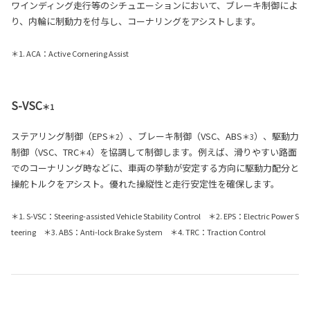
ワインディング走行等のシチュエーションにおいて、ブレーキ制御によ
り、内輪に制動力を付与し、コーナリングをアシストします。
＊1. ACA：Active Cornering Assist
S-VSC
＊1
ステアリング制御（EPS
）、ブレーキ制御（VSC、ABS
）、駆動力
＊2
＊3
制御（VSC、TRC
）を協調して制御します。例えば、滑りやすい路面
＊4
でのコーナリング時などに、車両の挙動が安定する方向に駆動力配分と
操舵トルクをアシスト。優れた操縦性と走行安定性を確保します。
＊1. S-VSC：Steering-assisted Vehicle Stability Control ＊2. EPS：Electric Power S
teering ＊3. ABS：Anti-lock Brake System ＊4. TRC：Traction Control