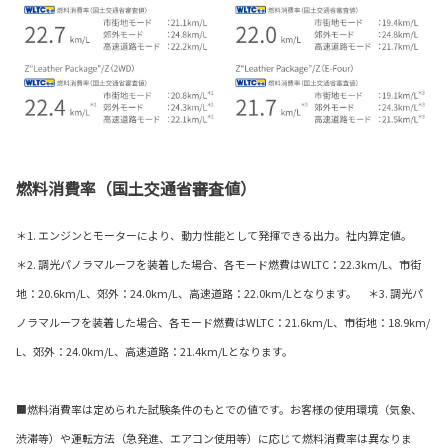
燃料消費率（国土交通省審査値）
＊1. エンジンとモーターにより、動力性能として発揮できる出力。社内算定値。
＊2. 調光パノラマルーフを装着した場合、各モード燃費はWLTC：22.3km/L、市街
地：20.6km/L、郊外：24.0km/L、高速道路：22.0km/Lとなります。 ＊3. 調光パ
ノラマルーフを装着した場合、各モード燃費はWLTC：21.6km/L、市街地：18.9km/
L、郊外：24.0km/L、高速道路：21.4km/Lとなります。
■燃料消費率は定められた試験条件のもとでの値です。お客様の使用環境（気象、
渋滞等）や運転方法（急発進、エアコン使用等）に応じて燃料消費率は異なりま