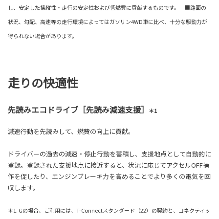
し、安定した操縦性・走行の安定性および低燃費に貢献するものです。 ■路面の
状況、勾配、高速等の走行環境によってはガソリン4WD車に比べ、十分な駆動力が
得られない場合があります。
走りの快適性
先読みエコドライブ［先読み減速支援］
＊1
減速行動を先読みして、燃費の向上に貢献。
ドライバーの過去の減速・停止行動を蓄積し、支援地点として自動的に
登録。登録された支援地点に接近すると、状況に応じてアクセルOFF操
作を促したり、エンジンブレーキ力を高めることでより多くの電気を回
収します。
＊1. Gの場合、ご利用には、T-Connectスタンダード（22）の契約と、コネクティッ