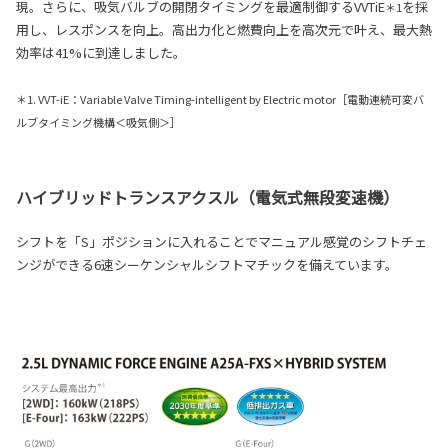
現。さらに、吸気バルブの開閉タイミングを最適制御するVVTiE
を採
＊1
用し、レスポンスを向上。高出力化と燃費向上を高次元で叶え、最大熱
効率は41%に到達しました。
＊1. VVT-iE：Variable Valve Timing-intelligent by Electric motor［電動連続可変バ
ルブタイミング機構＜吸気側＞］
ハイブリッドトランスアクスル（電気式無段変速機）
シフトを「S」ポジションに入れることでマニュアル感覚のシフトチェ
ンジができる6速シーケンシャルシフトマチックを備えています。