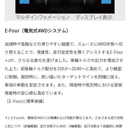
E-Four（電気式4WDシステム）
加速時や雪路などの滑りやすい路面で、スムーズに4WD状態へ切
り替えることで、発進性、走行安定性を賢くアシストするE-Four
が、さらなる進化を遂げました。後輪トルクの出力を増加させ
＊1
た上で、前後輪トルク配分を100:0～20:80へと高めて、より緻密
に制御。旋回時に、思い描いたターゲットラインを的確に捉え、
車両の挙動を安定させます。また、降雪時や雨天時における登坂
発進時の安心感も高めています。
［E-Fourに標準装備］
＊1. E-Fourは、機械式4WDとは機構および性能が異なります。さまざまな走行状態
に応じてFF（前輪駆動）走行状態から4WD（4輪駆動）走行状態まで自動的に制御