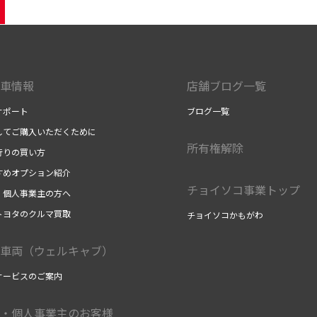
車情報
店舗ブログ一覧
サポート
ブログ一覧
してご購入いただくために
所有権解除
行りの買い方
すめオプション紹介
チョイソコ事業トップ
・個人事業主の方へ
トヨタのクルマ買取
チョイソコかもがわ
車両（ウェルキャブ）
サービスのご案内
・個人事業主のお客様