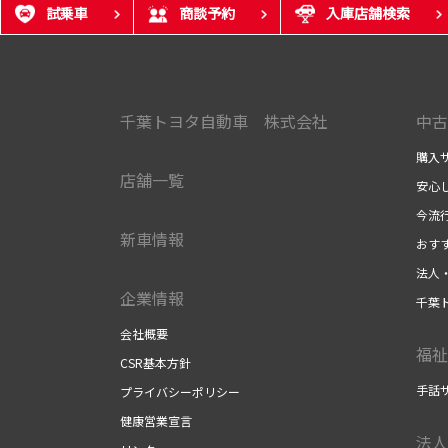
試乗車
商談予約
入庫店舗検索
千葉トヨタ自動車 株式会社
中古
購入
店舗一覧
安心
今流
新車情報
おす
法人
企業情報
千葉
会社概要
福祉
CSR基本方針
手話
プライバシーポリシー
健康営業宣言
法人