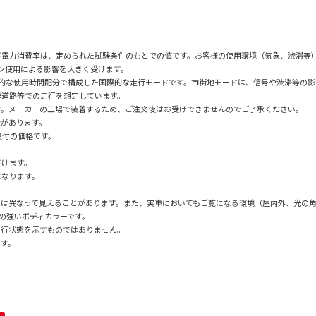
び電力消費率は、定められた試験条件のもとでの値です。お客様の使用環境（気象、渋滞等
ン使用による影響を大きく受けます。
均的な使用時間配分で構成した国際的な走行モードです。市街地モードは、信号や渋滞等の
速道路等での走行を想定しています。
す。メーカーの工場で装着するため、ご注文後はお受けできませんのでご了承ください。
合があります。
具付の価格です。
。
受けます。
になります。
とは異なって見えることがあります。また、実車においてもご覧になる環境（屋内外、光の
性の強いボディカラーです。
走行状態を示すものではありません。
です。