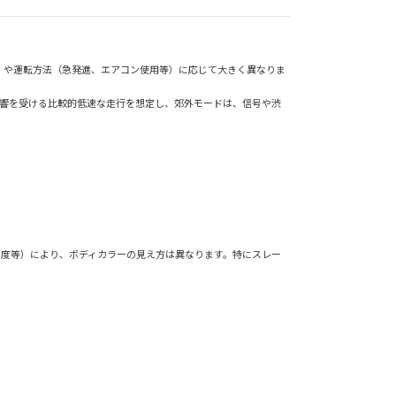
）や運転方法（急発進、エアコン使用等）に応じて大きく異なりま
影響を受ける比較的低速な走行を想定し、郊外モードは、信号や渋
角度等）により、ボディカラーの見え方は異なります。特にスレー