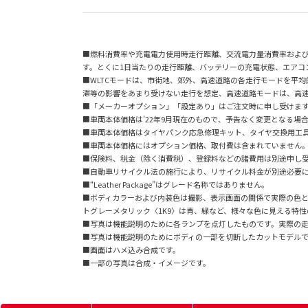
■燃料消費率や充電電力使用時走行距離、交流電力量消費率およ
す。とくに1日当たりの走行距離、バッテリーの充電状態、エアコ
■WLTCモードは、市街地、郊外、高速道路の各走行モードを平
滞等の影響をあまり受けない走行を想定、高速道路モードは、高
■「メーカーオプション」「設定あり」はご注文時に申し受けま
■車両本体価格は'22年9月現在のもので、予告なく変更となる場
■車両本体価格はタイヤパンク応急修理キット、タイヤ交換用工
■車両本体価格にはオプション価格、取付費は含まれていません
■保険料、税金（除く消費税）、登録料などの諸費用は別途申し
■自動車リサイクル法の施行により、リサイクル料金が別途必要
■“Leather Package”はグレード名称ではありません。
■ボディカラーおよび内装色は撮影、表示画面の関係で実際の色
トグレーメタリック〈1K9〉は青、緑など、様々な色に見える特
■写真は機能説明のために各ランプを点灯したものです。実際の
■写真は機能説明のためにボディの一部を切断したカットモデル
■画面はハメ込み合成です。
■一部の写真は合成・イメージです。