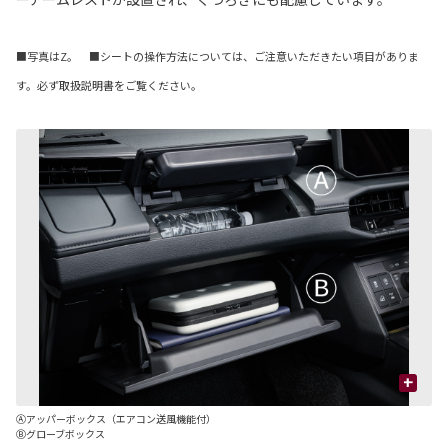
■写真はZ。 ■シートの操作方法については、ご注意いただきたい項目がありま
す。必ず取扱説明書をご覧ください。
+
Ⓐアッパーボックス（エアコン送風機能付）
Ⓒ
Ⓑグローブボックス