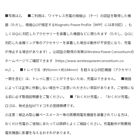
■写真はZ。 ■ご利用は、ワイヤレス充電の規格Qi （チー）の認証を取得した機
器（ただし、規格Qi2が規定するMagnetic Power Profile［MPP］には非対応）、も
しくはQiに対応したアクセサリーを装着した機器などに限られます（ただし、Qi2に
対応した金属リング等のアクセサリーを装着した場合は動作が不安定になり、充電
が停止する場合があります）。Qi認証の取得の有無はWireless Power Consortiumの
ホームページでご確認できます（https://www.wirelesspowerconsortium.co
m/）。 ■トレイ寸法（約91mm×約184mm）を超えるQi対応機器（アクセサリ
ー類を含む）は、トレイに置くことができないため、充電はできません。 ■機器
によっては正常に作動しない場合やご注意いただきたい項目があります。ご使用にな
る前に必ず取扱説明書をご覧ください。 ■「おくだけ充電」、「おくだけ充電」
ロゴは、株式会社NTTドコモの登録商標です。
⚠注意：植込み型心臓ペースメーカー等の医療用電気機器を装着されている方は、
おくだけ充電のご使用にあたっては医師とよくご相談ください。充電動作が医療用
電気機器に影響を与えるおそれがあります。