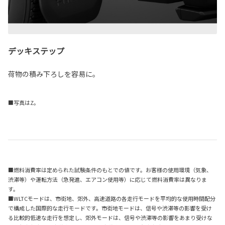
デッキステップ
荷物の積み下ろしを容易に。
■写真はZ。
■燃料消費率は定められた試験条件のもとでの値です。お客様の使用環境（気象、
渋滞等）や運転方法（急発進、エアコン使用等）に応じて燃料消費率は異なりま
す。
■WLTCモードは、市街地、郊外、高速道路の各走行モードを平均的な使用時間配分
で構成した国際的な走行モードです。市街地モードは、信号や渋滞等の影響を受け
る比較的低速な走行を想定し、郊外モードは、信号や渋滞等の影響をあまり受けな