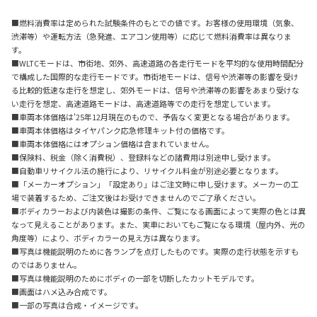
■燃料消費率は定められた試験条件のもとでの値です。お客様の使用環境（気象、
渋滞等）や運転方法（急発進、エアコン使用等）に応じて燃料消費率は異なりま
す。
■WLTCモードは、市街地、郊外、高速道路の各走行モードを平均的な使用時間配分
で構成した国際的な走行モードです。市街地モードは、信号や渋滞等の影響を受け
る比較的低速な走行を想定し、郊外モードは、信号や渋滞等の影響をあまり受けな
い走行を想定、高速道路モードは、高速道路等での走行を想定しています。
■車両本体価格は'25年12月現在のもので、予告なく変更となる場合があります。
■車両本体価格はタイヤパンク応急修理キット付の価格です。
■車両本体価格にはオプション価格は含まれていません。
■保険料、税金（除く消費税）、登録料などの諸費用は別途申し受けます。
■自動車リサイクル法の施行により、リサイクル料金が別途必要となります。
■「メーカーオプション」「設定あり」はご注文時に申し受けます。メーカーの工
場で装着するため、ご注文後はお受けできませんのでご了承ください。
■ボディカラーおよび内装色は撮影の条件、ご覧になる画面によって実際の色とは異
なって見えることがあります。また、実車においてもご覧になる環境（屋内外、光の
角度等）により、ボディカラーの見え方は異なります。
■写真は機能説明のために各ランプを点灯したものです。実際の走行状態を示すも
のではありません。
■写真は機能説明のためにボディの一部を切断したカットモデルです。
■画面はハメ込み合成です。
■一部の写真は合成・イメージです。