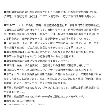
■燃料消費率は定められた試験条件のもとでの値です。お客様の使用環境（気象、
渋滞等）や運転方法（急発進、エアコン使用等）に応じて燃料消費率は異なりま
す。
■WLTCモードは、市街地、郊外、高速道路の各走行モードを平均的な使用時間配分
で構成した国際的な走行モードです。市街地モードは、信号や渋滞等の影響を受け
る比較的低速な走行を想定し、郊外モードは、信号や渋滞等の影響をあまり受けな
い走行を想定、高速道路モードは、高速道路等での走行を想定しています。
■「設定あり」「メーカーオプション」はご注文時に申し受けます。メーカーの工
場で装着するため、ご注文後はお受けできませんのでご了承ください。
■車両本体価格は'25年7月現在のもので、予告なく変更となる場合があります。
■車両本体価格はタイヤパンク応急修理キット付の価格です。
■車両本体価格にはオプション価格は含まれていません。
■保険料、税金（除く消費税）、登録料などの諸費用は別途申し受けます。
■自動車リサイクル法の施行により、リサイクル料金が別途必要となります。
■ボディカラーおよび内装色は撮影の条件、ご覧になる画面によって実際の色とは異
なって見えることがあります。また、実車においてもご覧になる環境（屋内外、光の
角度等）により、ボディカラーの見え方は異なります。
■写真は機能説明のために各ランプを点灯したものです。実際の走行状態を示すも
のではありません。
■写真は機能説明のためにボディの一部を切断したカットモデルです。
■画面はハメ込み合成です。