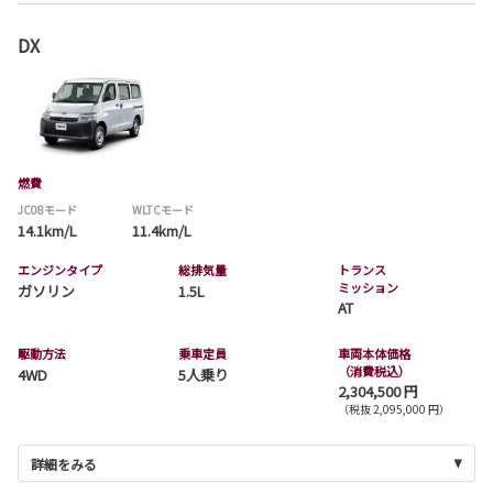
DX
燃費
JC08モード
WLTCモード
14.1km/L
11.4km/L
エンジンタイプ
総排気量
トランス
ミッション
ガソリン
1.5L
AT
駆動方法
乗車定員
車両本体価格
（消費税込）
4WD
5人乗り
2,304,500 円
（税抜 2,095,000 円）
詳細をみる