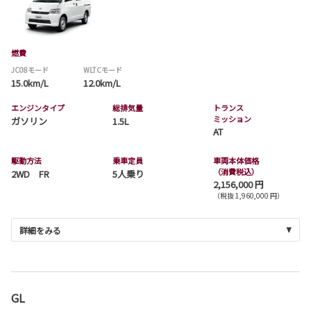
燃費
JC08モード
WLTCモード
15.0km/L
12.0km/L
エンジンタイプ
総排気量
トランス
ミッション
ガソリン
1.5L
AT
駆動方法
乗車定員
車両本体価格
（消費税込）
2WD FR
5人乗り
2,156,000 円
（税抜 1,960,000 円）
詳細をみる
GL