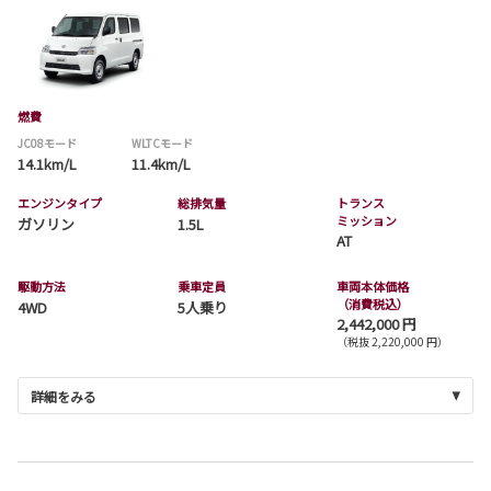
燃費
JC08モード
WLTCモード
14.1km/L
11.4km/L
エンジンタイプ
総排気量
トランス
ミッション
ガソリン
1.5L
AT
駆動方法
乗車定員
車両本体価格
（消費税込）
4WD
5人乗り
2,442,000 円
（税抜 2,220,000 円）
詳細をみる