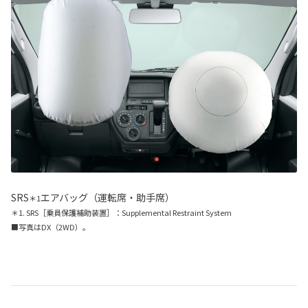
SRS
エアバッグ（運転席・助手席）
＊1
＊1. SRS［乗員保護補助装置］：Supplemental Restraint System
■写真はDX（2WD）。