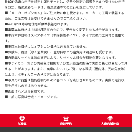
比較的低速な走行を想定し郊外モードは、信号や渋滞の影響をあまり受けない走行
を想定、高速道路モードは、高速道路等での走行を想定しています。
■「メーカーオプション」はご注文時に申し受けます。メーカーの工場で装着する
ため、ご注文後はお受けできませんのでご了承ください。
■4WDには寒冷地仕様が標準装着されます。
■車両本体価格は'25年6月現在のもので、予告なく変更となる場合があります。
■車両本体価格はスペアタイヤ（車両装着タイヤ）、タイヤ交換用工具付の価格で
す。
■車両本体価格にはオプション価格は含まれていません。
■保険料、税金（除く消費税）、登録料などの諸費用は別途申し受けます。
■自動車リサイクル法の施行により、リサイクル料金が別途必要となります。
■ボディカラーおよび内装色は撮影および表示画面の関係で実際の色とは異なって見
えることがあります。また、実車においてもご覧になる環境（屋内外、光の角度等）
により、ボディカラーの見え方は異なります。
■写真の計器盤は機能説明のために各ランプを点灯させたものです。実際の走行状
態を示すものではありません。
■画面はハメ込み合成です。
■一部の写真は合成・イメージです。
試乗車
商談予約
入庫店舗検索