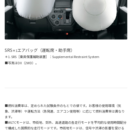
SRS
エアバッグ（運転席・助手席）
＊1
＊1. SRS［乗員保護補助装置］：Supplemental Restraint System
■写真はDX（2WD）。
■燃料消費率は、定められた試験条件のもとでの値です。お客様の使用環境（気
象、渋滞等）や運転方法（急発進、エアコン使用等）に応じて燃料消費率は異なり
ます。
■WLTCモードは、市街地、郊外、高速道路の各走行モードを平均的な使用時間配分
で構成した国際的な走行モードです。市街地モードは、信号や渋滞の影響を受ける