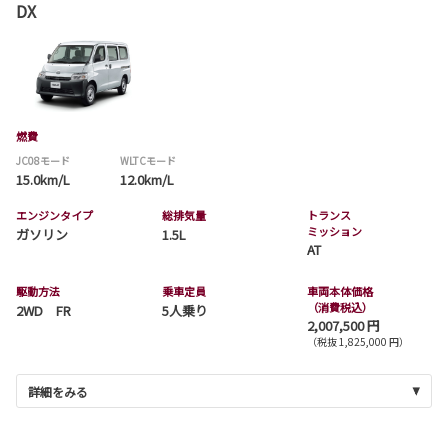
DX
燃費
JC08モード
WLTCモード
15.0km/L
12.0km/L
エンジンタイプ
総排気量
トランス
ミッション
ガソリン
1.5L
AT
駆動方法
乗車定員
車両本体価格
（消費税込）
2WD FR
5人乗り
2,007,500 円
（税抜 1,825,000 円）
詳細をみる